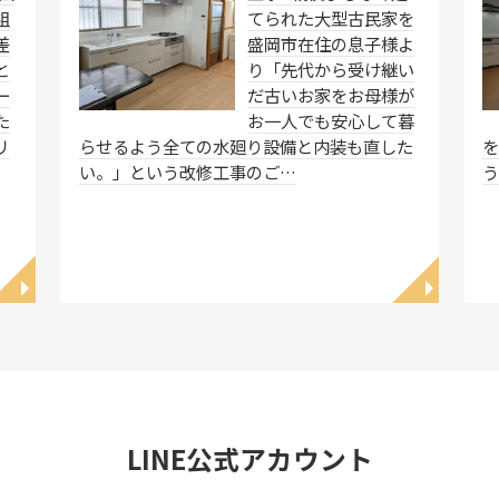
祖
てられた大型古民家を
差
盛岡市在住の息子様よ
と
り「先代から受け継い
ー
だ古いお家をお母様が
た
お一人でも安心して暮
リ
らせるよう全ての水廻り設備と内装も直した
い。」という改修工事のご…
◥
◥
LINE公式アカウント