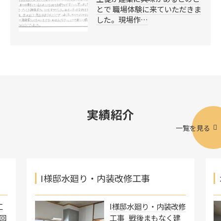
とで 職場体験に来ていただきま
した。現場作…
実績紹介
一覧を見る
I様邸水廻り・内装改修工事
工
I様邸水廻り・内装改修
回
工事 戦後まもなく建