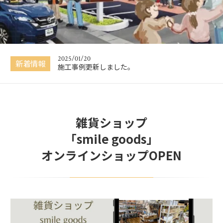
年末、年始休業のお知らせ
2025/10/07
リフォーム専門ショップ『smile base』盛岡店グ
ランドオープン
2025/01/20
新着情報
施工事例更新しました。
2023/06/04
セレクト雑貨ショップ『smile goods』7/8オー
プン
雑貨ショップ
2023/01/07
あけましておめでとうございます。
「smile goods」
2022/12/29
オンラインショップOPEN
年末、年始休業のお知らせ
2025/10/07
リフォーム専門ショップ『smile base』盛岡店グ
ランドオープン